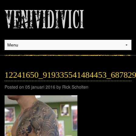
12241650_919335541484453_68782
Posted on 05 januari 2016 by Rick Scholten