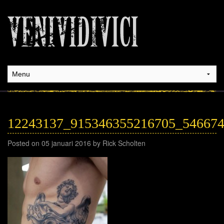
12243137_915346355216705_54667
Posted on 05 januari 2016 by Rick Scholten