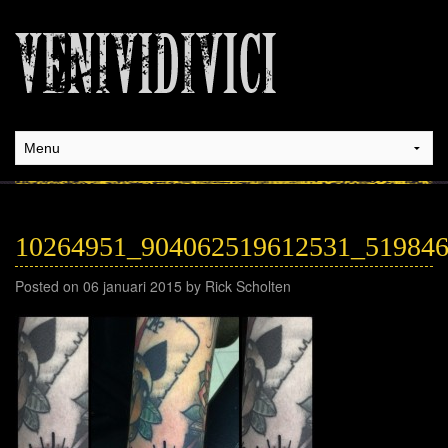
10264951_904062519612531_51984
Posted on 06 januari 2015 by Rick Scholten